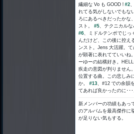
繊細な Vo も GOOD !
#2
れてる気がしないでもな
ろにあるべきだったかな
スト。
#5
、テクニカルなバ
#6
、ミドルテンポでじっ
んだけど、この後に控え
ンスト。Jens 大活躍。てか
が顕著に表れてていいね
ーゆーの結構好き。HELLOW
疾走の意図が判りません
位置する曲。この悲しみ
か。
#13
、#12 での余
てあれば良かったのに･･･
新メンバーの功績もあっ
のアルバムを最高傑作に
が足りない気もする。