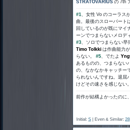
STRATOVARIUS
の 7t
#1
、女性 Vo のコーラ
曲。最後のスローパート
回しているのが既にマイ
ーンでつまらないメロデ
#3
、ソロでつまらない早
Timo Tolkki
は作曲能力が
らない。
#5
、でたよ
Yng
あるものの、つまらない
の、なかなかキャッチー
られないんですね。退屈
けどその速さを感じない
前作が結構よかったのに
Initial:
S
| Even & Similar:
28