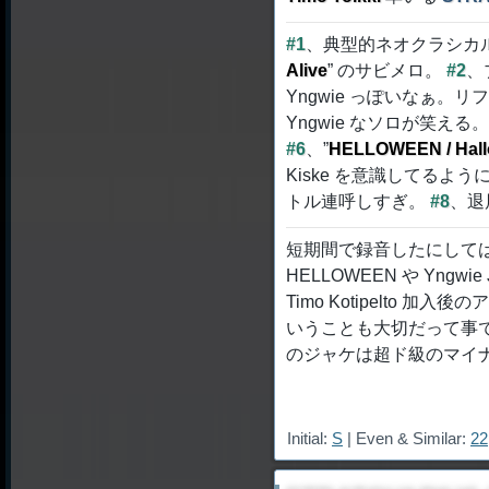
#1
、典型的ネオクラシカル
Alive
” のサビメロ。
#2
、
Yngwie っぽいなぁ
Yngwie なソロが笑える
#6
、”
HELLOWEEN / Hal
Kiske を意識してるよ
トル連呼しすぎ。
#8
、退
短期間で録音したにして
HELLOWEEN や Yngwie
Timo Kotipelto
いうことも大切だって事で
のジャケは超ド級のマイナス要
Initial:
S
| Even & Similar:
22