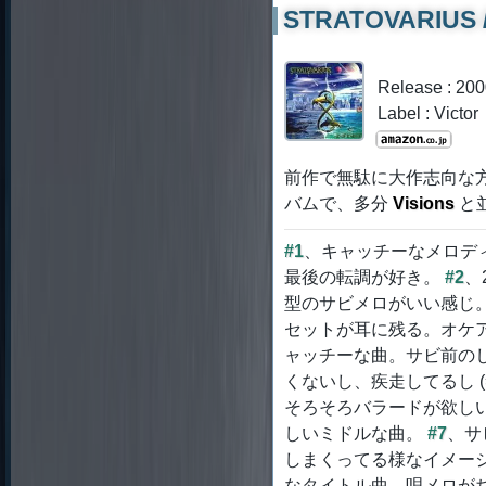
STRATOVARIUS / 
Release : 20
Label : Victor
前作で無駄に大作志向な
バムで、多分
Visions
と
#1
、キャッチーなメロディ
最後の転調が好き。
#2
、
型のサビメロがいい感じ
セットが耳に残る。オケ
ャッチーな曲。サビ前の
くないし、疾走してるし 
そろそろバラードが欲し
しいミドルな曲。
#7
、サ
しまくってる様なイメー
なタイトル曲。唄メロが