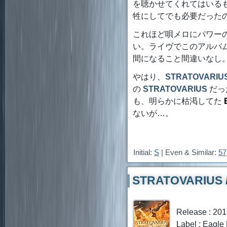
を聴かせてくれてはいる
牲にしてでも必要だった
これほど唄メロにパワー
い。ライヴでこのアルバムの
間になること間違いなし
やはり、
STRATOVARIU
の
STRATOVARIUS
だっ
も、明らかに枯渇してた
ないが…。
Initial:
S
| Even & Similar:
57
STRATOVARIUS /
Release : 20
Label : Eagle