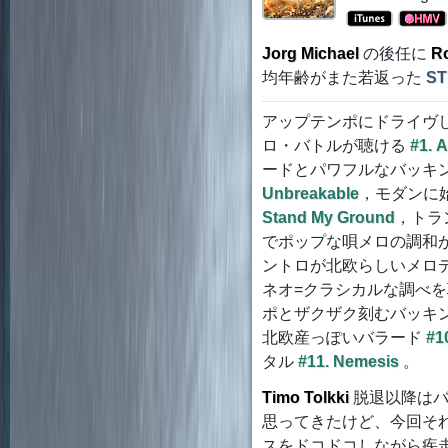
Jorg Michael
の後任に
Ro
均年齢がまた若返った
ST
アップテンポにドライヴ
ロ・バトルが聴ける
#1. 
ードとパワフルなバッキ
Unbreakable
，モダンに
Stand My Ground
，トラ
でポップな唄メロの調和
ントロが北欧らしいメロ
ネオ=クラシカルな調べ
ポとザクザク刻むバッキ
北欧産っぽいバラード
#10
タル
#11. Nemesis
。
Timo Tolkki
脱退以降はバ
思ってきたけど、今回そ
スをドコドコしながら疾