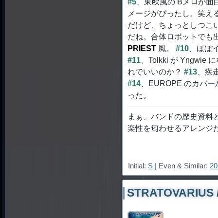
#5
、東欧風の Bメロが面
メージがぴったし。笑え
だけど、ちょっとしつこ
だね。合体ロボットでも
PRIEST
風。
#10
、ほぼイ
#11
、Tolkki が Yng
れでいいのか？
#13
、疾走
#14
、EUROPE のカ
った。
まぁ、バンドの歴史資料
楽性を匂わせるアレンジ
Initial:
S
| Even & Similar:
20
STRATOVARIUS /