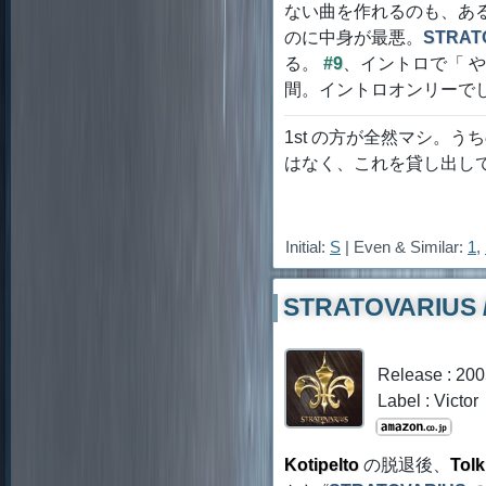
ない曲を作れるのも、あ
のに中身が最悪。
STRAT
る。
#9
、イントロで「 
間。イントロオンリーで
1st の方が全然マシ。
はなく、これを貸し出し
Initial:
S
| Even & Similar:
1
,
STRATOVARIUS / 
Release : 20
Label : Victor
Kotipelto
の脱退後、
Tolk