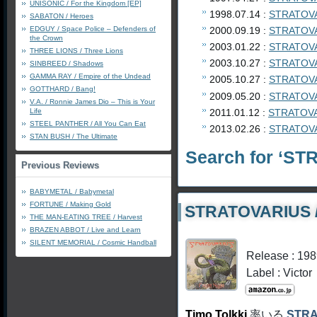
UNISONIC / For the Kingdom [EP]
1998.07.14 :
STRATOVAR
SABATON / Heroes
EDGUY / Space Police – Defenders of
2000.09.19 :
STRATOVAR
the Crown
2003.01.22 :
STRATOVAR
THREE LIONS / Three Lions
2003.10.27 :
STRATOVAR
SINBREED / Shadows
GAMMA RAY / Empire of the Undead
2005.10.27 :
STRATOVAR
GOTTHARD / Bang!
2009.05.20 :
STRATOVAR
V.A. / Ronnie James Dio – This is Your
Life
2011.01.12 :
STRATOVAR
STEEL PANTHER / All You Can Eat
2013.02.26 :
STRATOVA
STAN BUSH / The Ultimate
Search for ‘S
Previous Reviews
BABYMETAL / Babymetal
FORTUNE / Making Gold
STRATOVARIUS / 
THE MAN-EATING TREE / Harvest
BRAZEN ABBOT / Live and Learn
SILENT MEMORIAL / Cosmic Handball
Release : 198
Label : Victor
Timo Tolkki
率いる
STRA