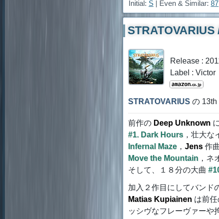
Initial:
S
| Even & Similar:
87
STRATOVARIUS /
Release : 201
Label : Victor
STRATOVARIUS
の 13t
前作の
Deep Unknown
に
#1. Dark Hours
，壮大な
Infernal Maze
，
Jens
作曲
Move the Mountain
，ネ
そして、１８分の大曲
#1
加入２作目にしてバンド
Matias Kupiainen
は前任
ッシヴなフレーヴァーや