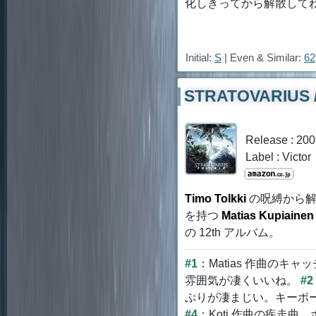
化しきってから解散して
Initial:
S
| Even & Similar:
62
STRATOVARIUS / 
Release : 20
Label : Victor
Timo Tolkki
の呪縛から解
を持つ
Matias Kupiainen 
の 12th アルバム。
#1
：Matias 作曲の
雰囲気が凄くいいね。
#2
ぷりが凄まじい。キーボ
#4
：Koti 作曲の疾走