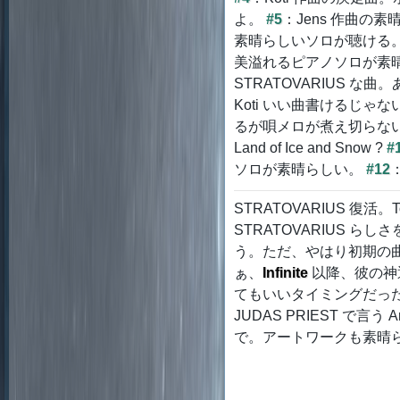
よ。
#5
：Jens 作曲の
素晴らしいソロが聴ける
美溢れるピアノソロが素
STRATOVARIUS 
Koti いい曲書けるじゃ
るが唄メロが煮え切らな
Land of Ice and Snow ?
#
ソロが素晴らしい。
#12
STRATOVARIUS 復活。
STRATOVARIUS 
う。ただ、やはり初期の
ぁ、
Infinite
以降、彼の神
てもいいタイミングだっ
JUDAS PRIEST で言う A
で。アートワークも素晴