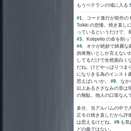
もうベテランの域に入る
#1
、コード進行が前作の Hunt
Tolkki の怠慢。焼き
っているというだけで、
#3
、Kotipelto の
#4
、オケが絶妙で綺麗な
勿体無いとしか言えない
してるだけで全然面白く
だね。けどやっぱりつま
になりきる為のインスト
思えばいいか。
#9
、なか
以上あるさざなみの音は飛
の無駄。他人の口笛なん
多分、当アルバムの中で人
正モロ焼き直しだから評
は思えるけどね。
#9
も気
どの曲ではない。