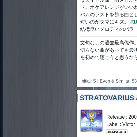
ド。オケアレンジがいい
バムのラストを飾る曲と
短いのがタマにキズ。
#1
結構良いメロディのバラ
文句なしの過去最高傑作
切らない曲があっても最
を初めて聴こうと思うな
Initial:
S
| Even & Similar:
83
STRATOVARIUS / 
Release : 20
Label : Victor