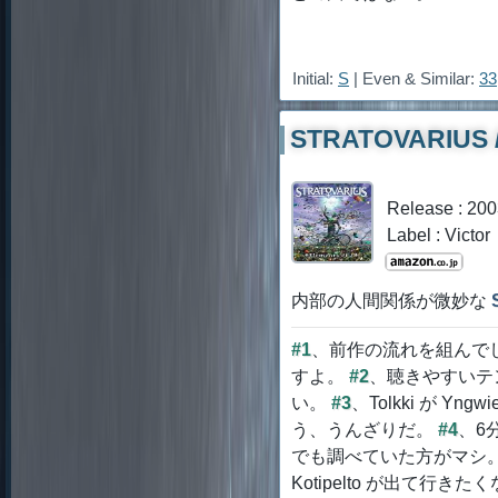
Initial:
S
| Even & Similar:
33
STRATOVARIUS / 
Release : 20
Label : Victor
内部の人間関係が微妙な
#1
、前作の流れを組んで
すよ。
#2
、聴きやすいテ
い。
#3
、Tolkki が 
う、うんざりだ。
#4
、6
でも調べていた方がマシ
Kotipelto が出て行