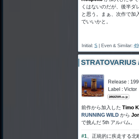
くはないのだが、後半ダ
と思う。まぁ、次作で加
でいいかと。
Initial:
S
| Even & Similar:
49
STRATOVARIUS /
Release : 19
Label : Victor
前作から加入した
Timo K
RUNNING WILD
から
Jor
で挑んだ 5th アルバム。
#1
、正統的に疾走する北