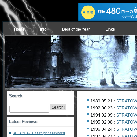
Home
Info
Best of the Year
Links
Search
1989.05.21 :
STRATOVAR
1992.06.23 :
STRATOVAR
1994.02.09 :
STRATOVA
Latest Reviews
1995.02.08 :
STRATOVAR
1996.04.24 :
STRATOVA
ULI JON ROTH / Scorpions-Revisited
1997.04.27 :
STRATOVAR