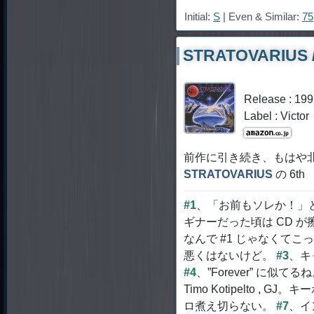
Initial:
S
| Even & Similar:
75
STRATOVARIUS /
Release : 19
Label : Victor
前作に引き続き、もはや
STRATOVARIUS
の 6t
#1
、「お前もソレか！」と
ギナーだった頃は CD が
なんで #1 じゃなくて
悪くはないけど。
#3
、キ
#4
、”Forever” に似てる
Timo Kotipelto 
ロ煮え切らない。
#7
、イ