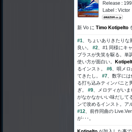
Release : 19
Label : Victor
新 Vo に
Timo Kotipelto
#1
、ちょいありきたりな
良い。
#2
、#1 同様に
ブラスが失笑を駆る。単
使い方が面白い。
Kotipel
るインスト。
#6
、唄メロ
てきたし。
#7
、数字には
る打ち込みティンパニと
ぎ。
#9
、メロディがいま
がなかなかいい味だして
ンで攻めるインスト。ア
#12
、前作同曲の Live.Ve
が･･･。
Kotipelto
が加入した事で