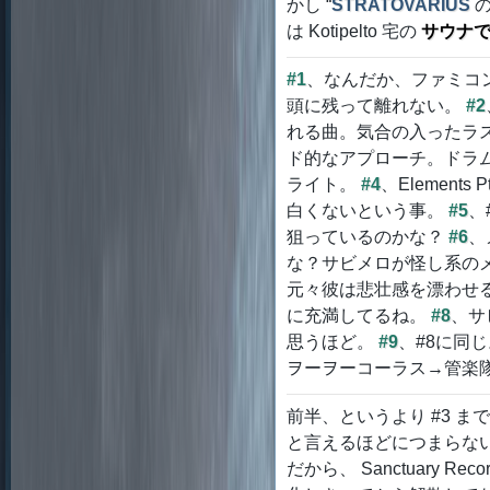
かし “
STRATOVARIUS
の
は Kotipelto 宅の
サウナ
#1
、なんだか、ファミコ
頭に残って離れない。
#2
れる曲。気合の入ったラ
ド的なアプローチ。ドラ
ライト。
#4
、Element
白くないという事。
#5
、
狙っているのかな？
#6
、
な？サビメロが怪し系の
元々彼は悲壮感を漂わせ
に充満してるね。
#8
、サ
思うほど。
#9
、#8に同
ヲーヲーコーラス→管楽
前半、というより #3 
と言えるほどにつまらな
だから、 Sanctuary R