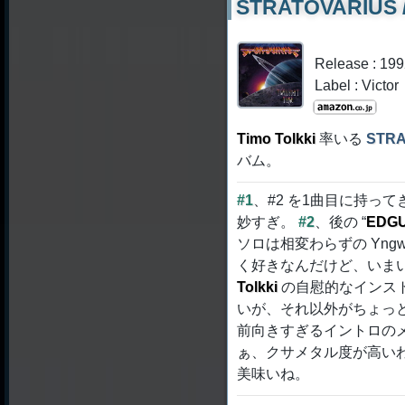
STRATOVARIUS / 
Release : 199
Label : Victor
Timo Tolkki
率いる
STRA
バム。
#1
、#2 を1曲目に持っ
妙すぎ。
#2
、後の “
EDGUY
ソロは相変わらずの Yngw
く好きなんだけど、いま
Tolkki
の自慰的なインス
いが、それ以外がちょっ
前向きすぎるイントロのメ
ぁ、クサメタル度が高い
美味いね。