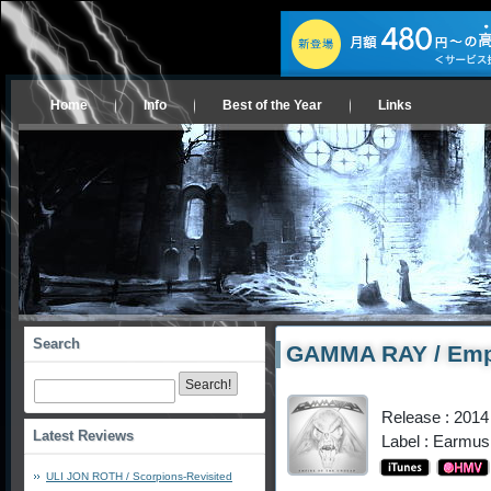
Home
Info
Best of the Year
Links
Search
GAMMA RAY / Empi
Release : 2014
Latest Reviews
Label : Earmus
ULI JON ROTH / Scorpions-Revisited