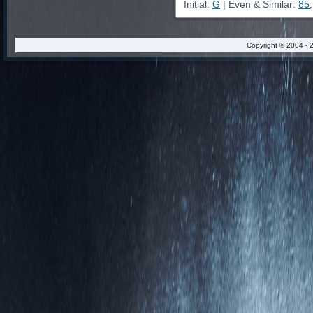
Initial:
G
| Even & Similar:
85
Copyright © 2004 - 