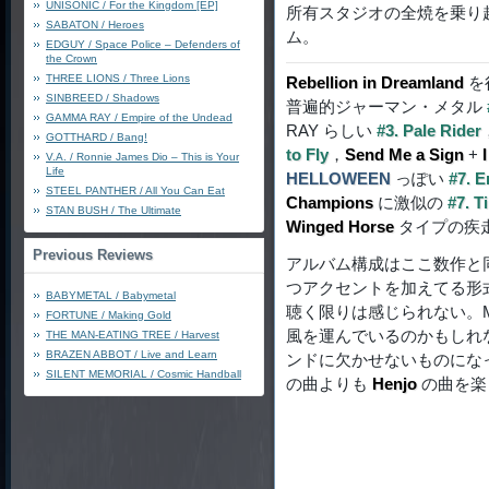
UNISONIC / For the Kingdom [EP]
所有スタジオの全焼を乗り
SABATON / Heroes
ム。
EDGUY / Space Police – Defenders of
the Crown
THREE LIONS / Three Lions
Rebellion in Dreamland
を
SINBREED / Shadows
普遍的ジャーマン・メタル
GAMMA RAY / Empire of the Undead
RAY らしい
#3. Pale Rider
GOTTHARD / Bang!
to Fly
，
Send Me a Sign
+
V.A. / Ronnie James Dio – This is Your
Life
HELLOWEEN
っぽい
#7. E
STEEL PANTHER / All You Can Eat
Champions
に激似の
#7. T
STAN BUSH / The Ultimate
Winged Horse
タイプの疾
Previous Reviews
アルバム構成はここ数作と同様
つアクセントを加えてる形
BABYMETAL / Babymetal
聴く限りは感じられない。Mi
FORTUNE / Making Gold
風を運んでいるのかもしれ
THE MAN-EATING TREE / Harvest
BRAZEN ABBOT / Live and Learn
ンドに欠かせないものにな
SILENT MEMORIAL / Cosmic Handball
の曲よりも
Henjo
の曲を楽