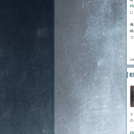
#1
に
俺
緒
コ
Ini
E
ド
の
#1