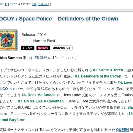
tial:
E
| Even & Similar:
69
,
EDGUY
|
DGUY / Space Police – Defenders of the Crown
Release : 2014
Label : Nuclear Blast
bias Sammet
率いる
EDGUY
の 10th アルバム。
イブでサビのコーラスをシンガロングしたい欲に駆られる
#1. Sabre & Torch
，遊
たアレンジとアンセム風のサビメロが印象深い
#3. Defenders of the Crown
，ユー
ョンでいいとこまで行けそうなくらいバンドのポップサイドが全面に出た
#4. Love
ALCO
のカバー。最初は違和感があるものの、数を聴くたびにアルバムの流れに必
なってしまう
#6. Rock Me Amadeus
，Jens Ludwig(g) のアイディアを元に Tobia
したという
#7. Do Me Like A Caveman
（Jens と Tobi に意見の相違があったと
のピアノは個人的にはなくていい派かなぁ），多彩なアレンジが光る疾走曲
#8. Sh
ters
，Tobias 十八番のバックコーラスに歌メロを重ねるアレンジが素晴らしい
#10
ernal Wayfarer
。
定版ボーナスディスクは Tobias がどれだけ英国が好きかを題材に歌った
QUEEN
風