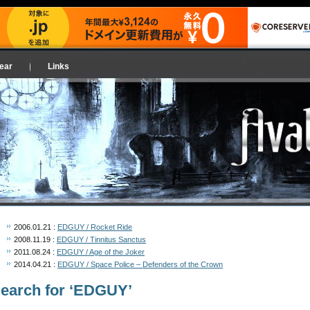
Year
Links
2006.01.21 :
EDGUY / Rocket Ride
2008.11.19 :
EDGUY / Tinnitus Sanctus
2011.08.24 :
EDGUY / Age of the Joker
2014.04.21 :
EDGUY / Space Police – Defenders of the Crown
earch for ‘EDGUY’