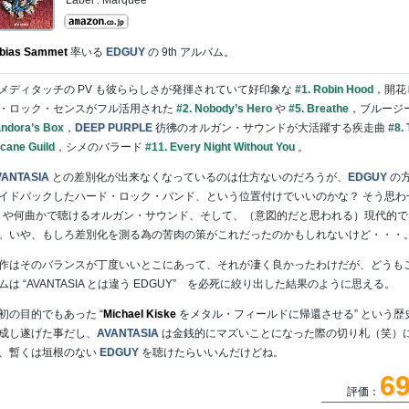
bias Sammet
率いる
EDGUY
の 9th アルバム。
メディタッチの PV も彼ららしさが発揮されていて好印象な
#1. Robin Hood
，開花
・ロック・センスがフル活用された
#2. Nobody’s Hero
や
#5. Breathe
，ブルージ
ndora’s Box
，
DEEP PURPLE
彷彿のオルガン・サウンドが大活躍する疾走曲
#8.
cane Guild
，シメのバラード
#11. Every Night Without You
。
VANTASIA
との差別化が出来なくなっているのは仕方ないのだろうが、
EDGUY
の
イドバックしたハード・ロック・バンド、という位置付けでいいのかな？ そう思わ
や何曲かで聴けるオルガン・サウンド、そして、（意図的だと思われる）現代的で
。いや、もしろ差別化を測る為の苦肉の策がこれだったのかもしれないけど・・・
作はそのバランスが丁度いいとこにあって、それが凄く良かったわけだが、どうも
ムは “AVANTASIA とは違う EDGUY” を必死に絞り出した結果のように思える。
初の目的でもあった “
Michael Kiske
をメタル・フィールドに帰還させる” という歴
成し遂げた事だし、
AVANTASIA
は金銭的にマズいことになった際の切り札（笑）
、暫くは垣根のない
EDGUY
を聴けたらいいんだけどね。
6
評価：