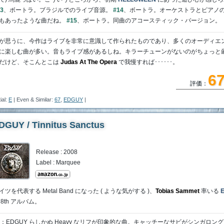
3
、ボートラ。ブラジルでのライブ音源。
#14
、ボートラ。オーケストラとピアノ
もあったような曲だね。
#15
、ボートラ。同曲のアコースティック・バージョン。
が思うに、今作はライブを非常に意識して作られたものであり、多くのオーディエ
に楽しむ曲が多い。音もライブ感があるしね。キラーチューンがないのがちょっと
だけど、そこんとこは
Judas At The Opera
で我慢すれば･･････。
6
評価：
tial:
E
| Even & Similar:
67
,
EDGUY
|
DGUY / Tinnitus Sanctus
Release : 2008
Label : Marquee
イツを代表する Metal Band になった ( ような気がする )、
Tobias Sammet
率いる
 8th アルバム。
：EDGUY らしかぬ Heavy なリフが印象的な曲。キャッチーなサビがシンガロン