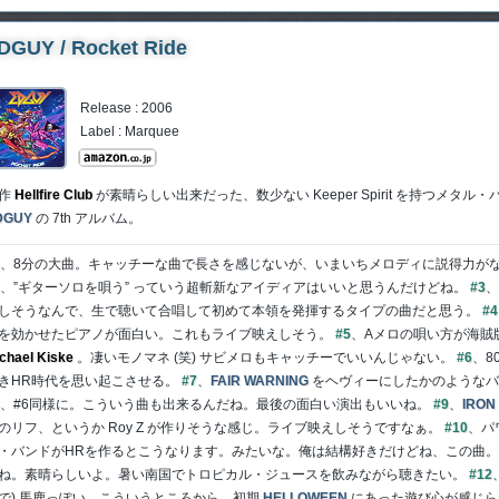
DGUY / Rocket Ride
Release : 2006
Label : Marquee
作
Hellfire Club
が素晴らしい出来だった、数少ない Keeper Spirit を持つメタル・
DGUY
の 7th アルバム。
、8分の大曲。キャッチーな曲で長さを感じないが、いまいちメロディに説得力が
、”ギターソロを唄う” っていう超斬新なアイディアはいいと思うんだけどね。
#3
、
しそうなんで、生で聴いて合唱して初めて本領を発揮するタイプの曲だと思う。
#4
を効かせたピアノが面白い。これもライブ映えしそう。
#5
、Aメロの唄い方が海賊
chael Kiske
。凄いモノマネ (笑) サビメロもキャッチーでいいんじゃない。
#6
、8
きHR時代を思い起こさせる。
#7
、
FAIR WARNING
をヘヴィーにしたかのようなバ
、#6同様に。こういう曲も出来るんだね。最後の面白い演出もいいね。
#9
、
IRON
のリフ、というか Roy Z が作りそうな感じ。ライブ映えしそうですなぁ。
#10
、パ
・バンドがHRを作るとこうなります。みたいな。俺は結構好きだけどね、この曲
ね。素晴らしいよ。暑い南国でトロピカル・ジュースを飲みながら聴きたい。
#12
で) 馬鹿っぽい。こういうところから、初期
HELLOWEEN
にあった遊び心が感じら