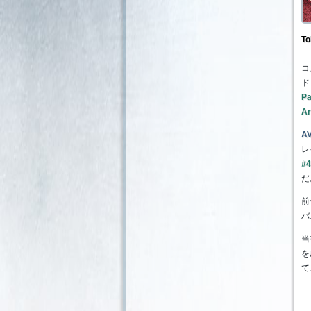
To
コ
ド
Pa
Ar
A
レ
#4
だ
前
バ
当
を
て