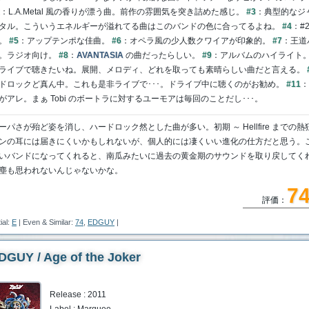
：L.A.Metal 風の香りが漂う曲。前作の雰囲気を突き詰めた感じ。
#3
：典型的なジ
タル。こういうエネルギーが溢れてる曲はこのバンドの色に合ってるよね。
#4
：#
。
#5
：アップテンポな佳曲。
#6
：オペラ風の少人数クワイアが印象的。
#7
：王道
。ラジオ向け。
#8
：
AVANTASIA
の曲だったらしい。
#9
：アルバムのハイライト
ライブで聴きたいね。展開、メロディ、どれを取っても素晴らしい曲だと言える。
ドロックど真ん中。これも是非ライブで･･･。ドライブ中に聴くのがお勧め。
#11
：
がアレ。まぁ Tobi のボートラに対するユーモアは毎回のことだし･･･。
ーパさが殆ど姿を消し、ハードロック然とした曲が多い。初期 ～ Hellfire までの
ンの耳には届きにくいかもしれないが、個人的には凄くいい進化の仕方だと思う。
いバンドになってくれると、南瓜みたいに過去の黄金期のサウンドを取り戻してく
塵も思われないんじゃないかな。
7
評価：
tial:
E
| Even & Similar:
74
,
EDGUY
|
DGUY / Age of the Joker
Release : 2011
Label : Marquee