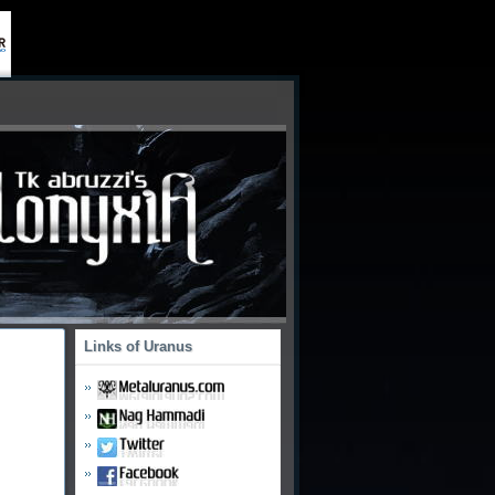
AvalonyxiA
– HR/HM Review Site –
Links of Uranus