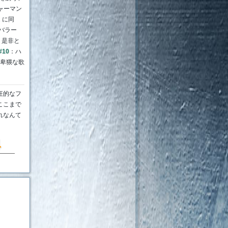
ャーマン
2 に同
バラー
。是非と
#10
：ハ
卑猥な歌
熱狂的なフ
ここまで
れなんて
4