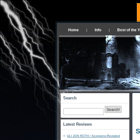
Home
Info
Best of the 
Search
Latest Reviews
S
ULI JON ROTH / Scorpions-Revisited