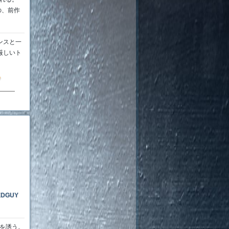
の、前作
ンスと一
厳しいト
7
EDGUY
グを誘う。