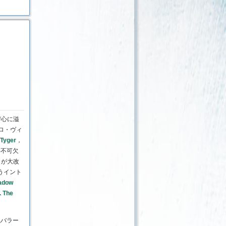
び心に溢
ロ・ヴィ
 Tyger
，
要不可欠
s が大改
いうイント
adow
. The
バラー