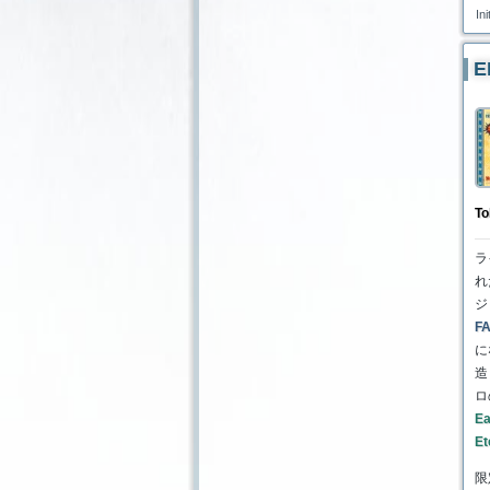
Ini
E
To
ラ
れ
ジ
F
に
造
ロ
Ea
Et
限