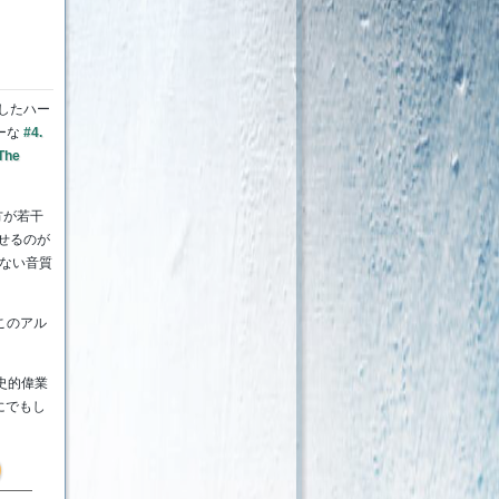
したハー
ーな
#4.
 The
方が若干
せるのが
ない音質
。
このアル
史的偉業
にでもし
9