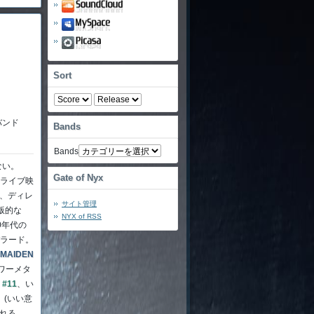
Sort
バンド
Bands
Bands
ない。
Gate of Nyx
ライブ映
、ディレ
サイト管理
版的な
NYX of
RSS
0年代の
ラード。
 MAIDEN
ワーメタ
。
#11
、い
、(いい意
れる。