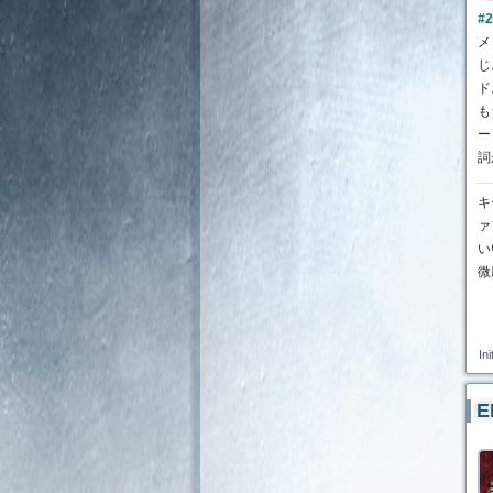
#2
メ
じ
ド
も
ー
詞
キ
ァ
い
微
Ini
E