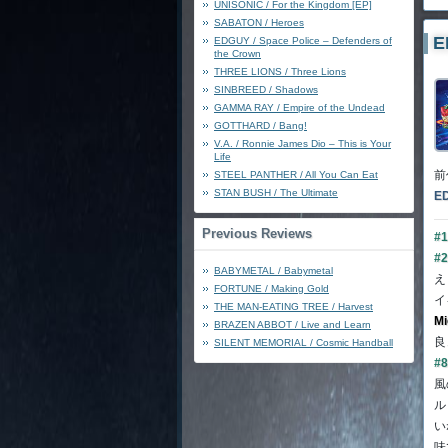
UNISONIC / For the Kingdom [EP]
SABATON / Heroes
E
EDGUY / Space Police – Defenders of
the Crown
THREE LIONS / Three Lions
SINBREED / Shadows
GAMMA RAY / Empire of the Undead
GOTTHARD / Bang!
V.A. / Ronnie James Dio – This is Your
Life
前
STEEL PANTHER / All You Can Eat
STAN BUSH / The Ultimate
E
Previous Reviews
#1
#2
BABYMETAL / Babymetal
え
FORTUNE / Making Gold
イ
THE MAN-EATING TREE / Harvest
Mi
BRAZEN ABBOT / Live and Learn
良
SILENT MEMORIAL / Cosmic Handball
#8
風
ル
い
味